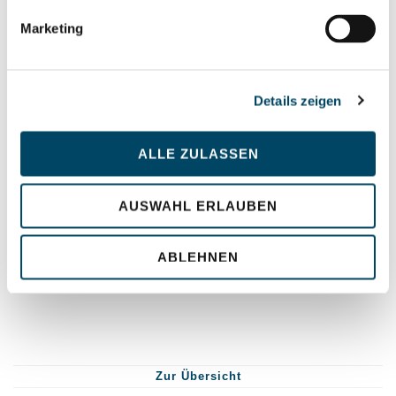
Marketing
TESDF
Details zeigen
FDSFDS
ALLE ZULASSEN
AUSWAHL ERLAUBEN
sdffsdf
ABLEHNEN
fdsfsdf
Zur Übersicht