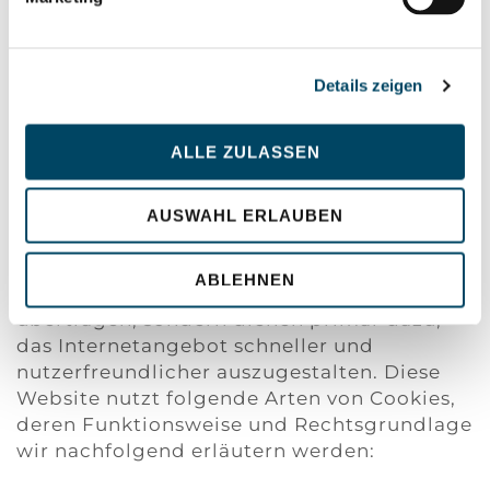
indem wir technisch notwendige Cookies
(3) und von Ihnen freiwillig aus- oder
abwählbare Cookies beschreiben (4).
Details zeigen
(2) Cookies sind Textdateien oder
Informationen in einer Datenbank, die auf
ALLE ZULASSEN
Ihrer Festplatte gespeichert und dem von
Ihnen verwendeten Browser zugeordnet
werden, sodass der Stelle, die den Cookie
AUSWAHL ERLAUBEN
setzt, bestimmte Informationen zufließen
können. Cookies können keine Programme
ABLEHNEN
ausführen oder Viren auf Ihren Computer
übertragen, sondern dienen primär dazu,
das Internetangebot schneller und
nutzerfreundlicher auszugestalten. Diese
Website nutzt folgende Arten von Cookies,
deren Funktionsweise und Rechtsgrundlage
wir nachfolgend erläutern werden: